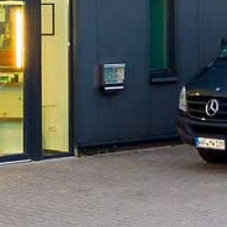
Graf-Zeppelin-Ring 24
48346 Ostbevern
Telefon:
0 25 32/95 96 46 0
Telefax:
0 25 32/95 96 46 0
INHABER
Markus Wibbeler
E-Mail:
info@mw-glastechnik.de
Rechtliches
Steuernummer:
346 / 5099 / 2647
Datenschutz
UMSETZUNG