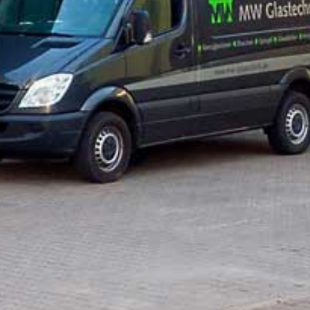
MSETZUNG
nd Realisierung durch
ww.online-profession.de
, die Agentur
ür professionelles Online-Marketing
ür das Münsterland.