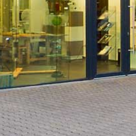
IMPRESSUM
Graf-Zeppelin-Ring 24
48346 Ostbevern
Telefon:
0 25 32/95 96 46 0
Telefax: