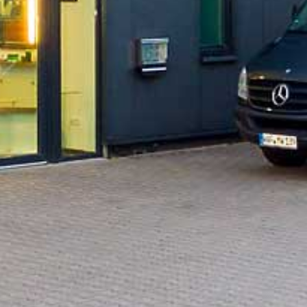
INHABER
U
Markus Wibbeler
u
E-Mail:
info@mw-glastechnik.de
w
f
Rechtliches
f
Steuernummer:
346 / 5099 / 2647