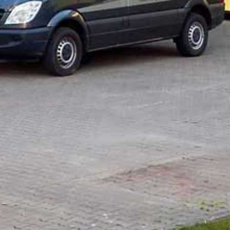
MSETZUNG
nd Realisierung durch
ww.online-profession.de
, die Agentur
ür professionelles Online-Marketing
ür das Münsterland.