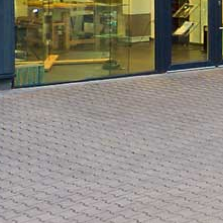
IMPRESSUM
Graf-Zeppelin-Ring 24
48346 Ostbevern
Telefon:
0 25 32/95 96 46 0
Telefax:
0 25 32/95 96 46 0