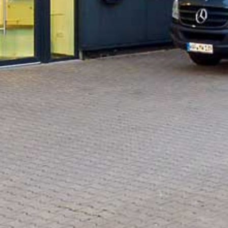
INHABER
U
Markus Wibbeler
u
E-Mail:
info@mw-glastechnik.de
w
f
Rechtliches
f
Steuernummer:
346 / 5099 / 2647
Datenschutz