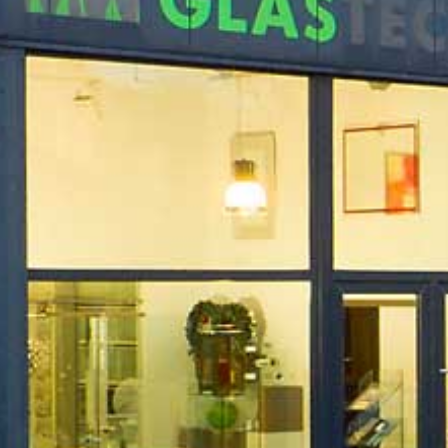
MW_UEBER_UNS_FRAU