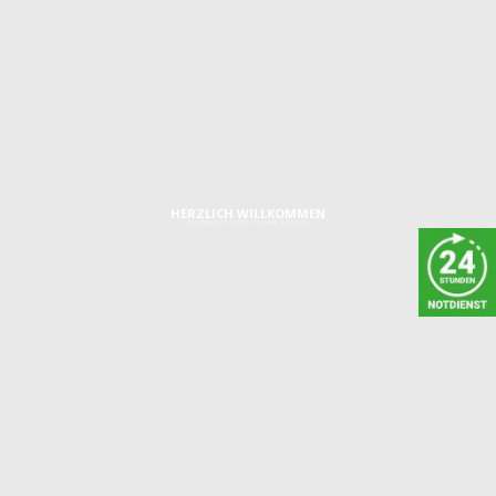
MW_UEBER_UNS_BUEROHUND_
HERZLICH WILLKOMMEN
GLASVIELFALT DURCH TECHNIK & DESIGN
IMPRESSUM
Graf-Zeppelin-Ring 24
48346 Ostbevern
Telefon:
0 25 32/95 96 46 0
Telefax:
0 25 32/95 96 46 0