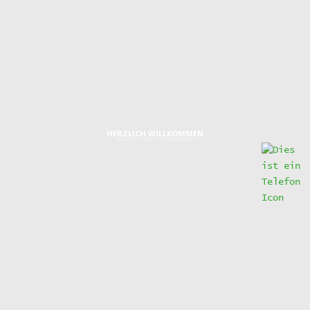
MW_UEBER_UNS_BUEROHUND
HERZLICH WILLKOMMEN
GLASVIELFALT DURCH TECHNIK & DESIGN
IMPRESSUM
Graf-Zeppelin-Ring 24
48346 Ostbevern
Telefon:
0 25 32/95 96 46 0
Telefax:
0 25 32/95 96 46 0