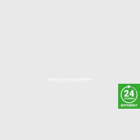
HERZLICH WILLKOMMEN
GLASVIELFALT DURCH TECHNIK & DESIGN
IMPRESSUM
Graf-Zeppelin-Ring 24