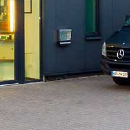
48346 Ostbevern
Telefon:
0 25 32/95 96 46 0
Telefax:
0 25 32/95 96 46 0
INHABER
Markus Wibbeler
E-Mail:
info@mw-glastechnik.de
Rechtliches
Steuernummer:
346 / 5099 / 2647
Datenschutz
UMSETZUNG
und Realisierung durch
www.online-profession.de
, die