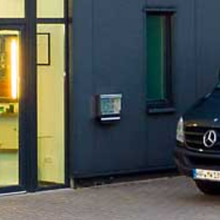
IMPRESSUM
Graf-Zeppelin-Ring 24
48346 Ostbevern
Telefon:
0 25 32/95 96 46 0
Telefax:
0 25 32/95 96 46 0
INHABER
Markus Wibbeler
E-Mail:
info@mw-glastechnik.de
Rechtliches
Steuernummer:
346 / 5099 / 2647