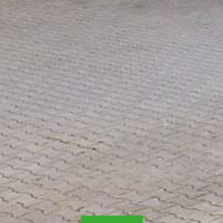
Datenschutz
UMSETZUNG
und Realisierung durch
www.online-profession.de
, die
Agentur für professionelles
Online-Marketing für das
Münsterland.
© 2026 MW Glastechnik