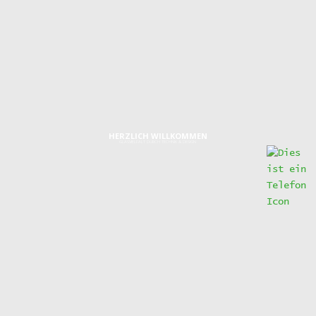
MW_GLASTUEREN_800X600_1
HERZLICH WILLKOMMEN
GLASVIELFALT DURCH TECHNIK & DESIGN
IMPRESSUM
Graf-Zeppelin-Ring 24
48346 Ostbevern
Telefon:
0 25 32/95 96 46 0
Telefax:
0 25 32/95 96 46 0