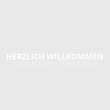
ARBE NACH WAHL
HERZLICH WILLKOMMEN
GLASVIELFALT DURCH TECHNIK & DESIGN
INHABER
U