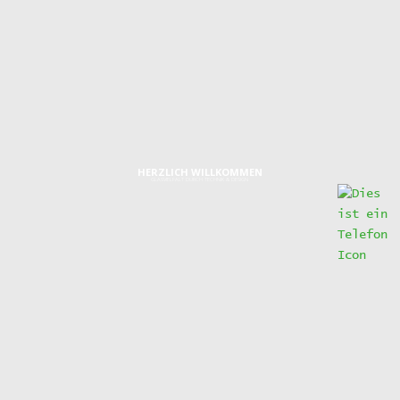
HAUSTÜRÜBERDACHUNG
HERZLICH WILLKOMMEN
GLASVIELFALT DURCH TECHNIK & DESIGN
IMPRESSUM
Graf-Zeppelin-Ring 24
48346 Ostbevern
Telefon:
0 25 32/95 96 46 0
Telefax:
0 25 32/95 96 46 0