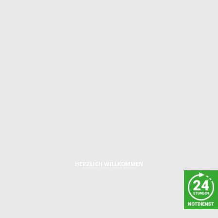
GLASSCHIEBETÜR 2-
FLÜGELIG, TEILFLÄCHIG
SATINIERT
HERZLICH WILLKOMMEN
GLASVIELFALT DURCH TECHNIK & DESIGN