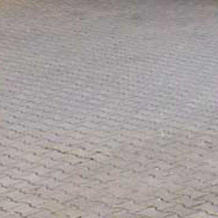
346 / 5099 / 2647
Datenschutz
UMSETZUNG
und Realisierung durch
www.online-profession.de
, die
Agentur für professionelles
Online-Marketing für das
Münsterland.
© 2026 MW Glastechnik