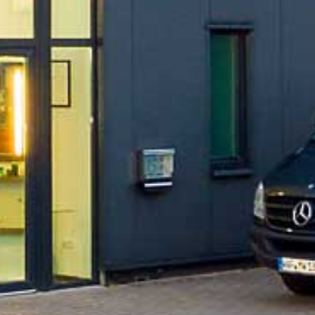
IMPRESSUM
Graf-Zeppelin-Ring 24
48346 Ostbevern
Telefon:
0 25 32/95 96 46 0
Telefax:
0 25 32/95 96 46 0
INHABER
Markus Wibbeler
E-Mail:
info@mw-glastechnik.de
Rechtliches
Steuernummer: