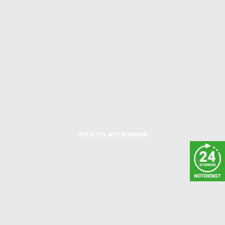
RÜCKSEITE DURCH
WASSERFESTES
ABDECKPROFIL GESCHÜTZT
INKL. ALUMINIUM-
DACHPROFIL MIT
ABTROPFKANTE
HERZLICH WILLKOMMEN
GLASVIELFALT DURCH TECHNIK & DESIGN
IMPRESSUM